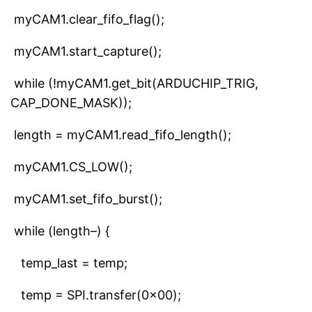
myCAM1.clear_fifo_flag();
myCAM1.start_capture();
while (!myCAM1.get_bit(ARDUCHIP_TRIG,
CAP_DONE_MASK));
length = myCAM1.read_fifo_length();
myCAM1.CS_LOW();
myCAM1.set_fifo_burst();
while (length–) {
temp_last = temp;
temp = SPI.transfer(0x00);