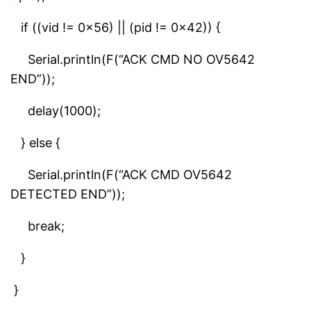
if ((vid != 0x56) || (pid != 0x42)) {
Serial.println(F(“ACK CMD NO OV5642
END”));
delay(1000);
} else {
Serial.println(F(“ACK CMD OV5642
DETECTED END”));
break;
}
}