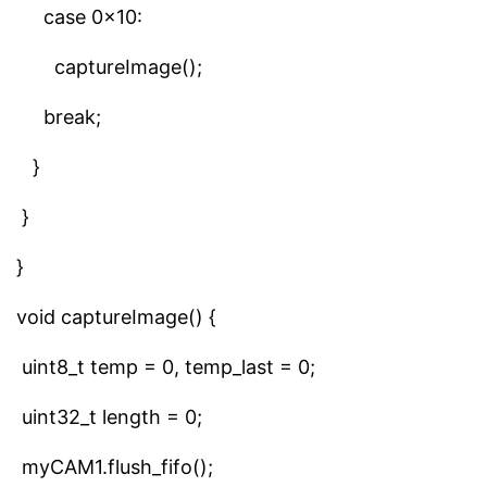
case 0x10:
captureImage();
break;
}
}
}
void captureImage() {
uint8_t temp = 0, temp_last = 0;
uint32_t length = 0;
myCAM1.flush_fifo();