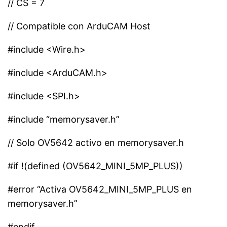
// CS = 7
// Compatible con ArduCAM Host
#include <Wire.h>
#include <ArduCAM.h>
#include <SPI.h>
#include “memorysaver.h”
// Solo OV5642 activo en memorysaver.h
#if !(defined (OV5642_MINI_5MP_PLUS))
#error “Activa OV5642_MINI_5MP_PLUS en
memorysaver.h”
#endif