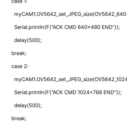
case 1:
myCAM1.OV5642_set_JPEG_size(OV5642_640x
Serial.println(F(“ACK CMD 640×480 END”));
delay(500);
break;
case 2:
myCAM1.OV5642_set_JPEG_size(OV5642_1024
Serial.println(F(“ACK CMD 1024×768 END”));
delay(500);
break;