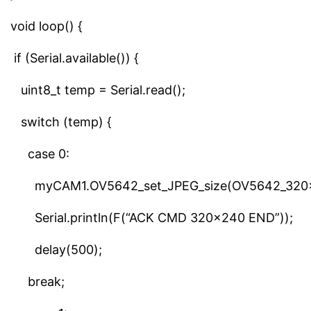
void loop() {
if (Serial.available()) {
uint8_t temp = Serial.read();
switch (temp) {
case 0:
myCAM1.OV5642_set_JPEG_size(OV5642_320x
Serial.println(F(“ACK CMD 320×240 END”));
delay(500);
break;