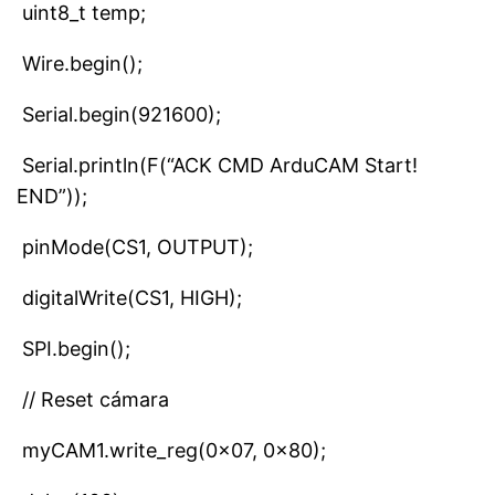
uint8_t temp;
Wire.begin();
Serial.begin(921600);
Serial.println(F(“ACK CMD ArduCAM Start!
END”));
pinMode(CS1, OUTPUT);
digitalWrite(CS1, HIGH);
SPI.begin();
// Reset cámara
myCAM1.write_reg(0x07, 0x80);