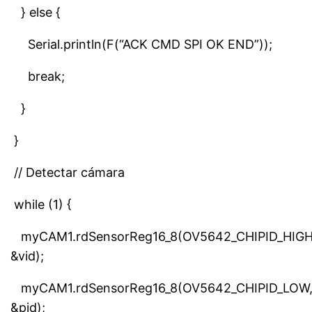
} else {
Serial.println(F(“ACK CMD SPI OK END”));
break;
}
}
// Detectar cámara
while (1) {
myCAM1.rdSensorReg16_8(OV5642_CHIPID_HIGH
&vid);
myCAM1.rdSensorReg16_8(OV5642_CHIPID_LOW
&pid);