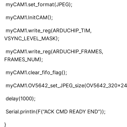
myCAM1.set_format(JPEG);
myCAM1.InitCAM();
myCAM1.write_reg(ARDUCHIP_TIM,
VSYNC_LEVEL_MASK);
myCAM1.write_reg(ARDUCHIP_FRAMES,
FRAMES_NUM);
myCAM1.clear_fifo_flag();
myCAM1.OV5642_set_JPEG_size(OV5642_320x24
delay(1000);
Serial.println(F(“ACK CMD READY END”));
}