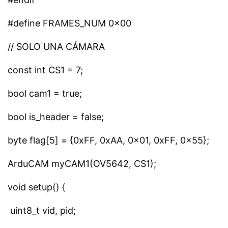
#define FRAMES_NUM 0x00
// SOLO UNA CÁMARA
const int CS1 = 7;
bool cam1 = true;
bool is_header = false;
byte flag[5] = {0xFF, 0xAA, 0x01, 0xFF, 0x55};
ArduCAM myCAM1(OV5642, CS1);
void setup() {
uint8_t vid, pid;