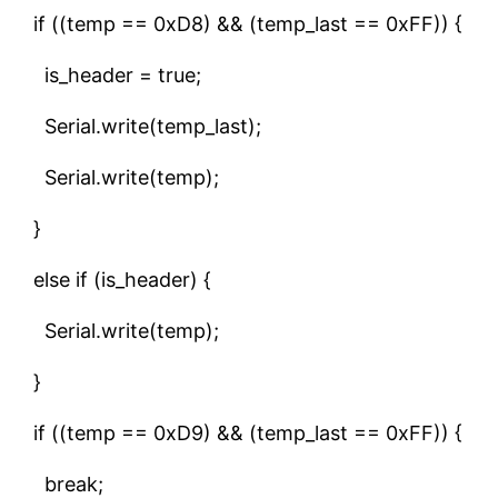
if ((temp == 0xD8) && (temp_last == 0xFF)) {
is_header = true;
Serial.write(temp_last);
Serial.write(temp);
}
else if (is_header) {
Serial.write(temp);
}
if ((temp == 0xD9) && (temp_last == 0xFF)) {
break;