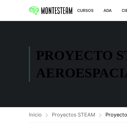
CURSOS
ADA
CI
PROYECTO S
AEROESPACIA
Inicio
Proyectos STEAM
Proyecto