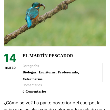
14
EL MARTÍN PESCADOR
Categorías
marzo
,
,
,
Biólogas
Escritoras
Profesorado
Veterinarias
Comentarios
0 Comentarios
¿Cómo se ve? La parte posterior del cuerpo, la
cabeza y las alas son de color verde azulado con