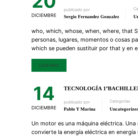
20
Ca
publicado por
DICIEMBRE
Sergio Fernandez Gonzalez
Un
who, which, whose, when, where, that So
personas, lugares, momentos o cosas par
which se pueden sustituir por that y en 
LEER MÁS
14
TECNOLOGÍA 1ºBACHILLE
Categorías
publicado por
DICIEMBRE
Pablo Y Marina
Uncategorize
Un motor es una máquina eléctrica. Una 
convierte la energía eléctrica en energía