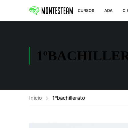
CURSOS
ADA
CI
1ºBACHILLE
Inicio
1ºbachillerato