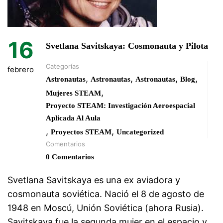
16
Svetlana Savitskaya: Cosmonauta y Pilota
Categorías
febrero
,
,
,
,
Astronautas
Astronautas
Astronautas
Blog
,
Mujeres STEAM
Proyecto STEAM: Investigación Aeroespacial
Aplicada Al Aula
,
,
Proyectos STEAM
Uncategorized
Comentarios
0 Comentarios
Svetlana Savitskaya es una ex aviadora y
cosmonauta soviética. Nació el 8 de agosto de
1948 en Moscú, Unión Soviética (ahora Rusia).
Savitskaya fue la segunda mujer en el espacio y