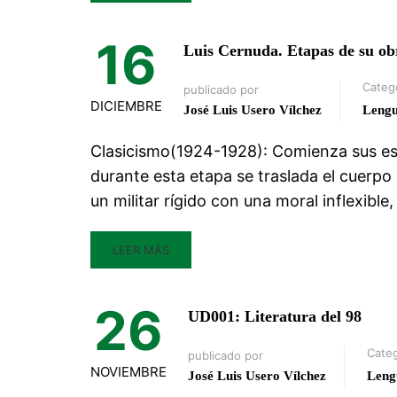
16
Luis Cernuda. Etapas de su ob
Categ
publicado por
DICIEMBRE
José Luis Usero Vílchez
Leng
Clasicismo(1924-1928): Comienza sus est
durante esta etapa se traslada el cuerpo
un militar rígido con una moral inflexible
LEER MÁS
26
UD001: Literatura del 98
Categ
publicado por
NOVIEMBRE
José Luis Usero Vílchez
Leng