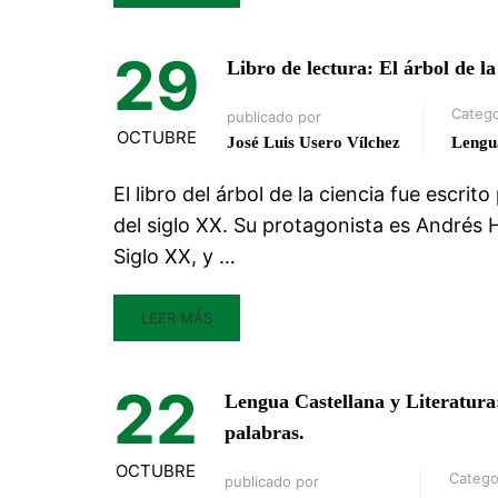
29
Libro de lectura: El árbol de la
Catego
publicado por
OCTUBRE
José Luis Usero Vílchez
Lengu
El libro del árbol de la ciencia fue escrit
del siglo XX. Su protagonista es Andrés H
Siglo XX, y …
LEER MÁS
22
Lengua Castellana y Literatura:
palabras.
OCTUBRE
Catego
publicado por