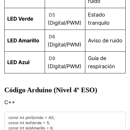
ruido
Estado
D5
LED Verde
(Digital/PWM)
tranquilo
D6
LED Amarillo
Aviso de ruido
(Digital/PWM)
Guía de
D9
LED Azul
(Digital/PWM)
respiración
Código Arduino (Nivel 4º ESO)
C++
const int pinSonido = A0;

const int ledVerde = 5;

const int ledAmarillo = 6;
