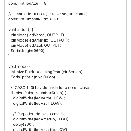
const int ledAzul = 9;

// Umbral de ruido (ajustable según el aula)

const int umbralRuido = 600; 

void setup() {

  pinMode(ledVerde, OUTPUT);

  pinMode(ledAmarillo, OUTPUT);

  pinMode(ledAzul, OUTPUT);

  Serial.begin(9600);

}

void loop() {

  int nivelRuido = analogRead(pinSonido);

  Serial.println(nivelRuido);

  // CASO 1: Si hay demasiado ruido en clase

  if (nivelRuido > umbralRuido) {

    digitalWrite(ledVerde, LOW);

    digitalWrite(ledAzul, LOW);

    // Parpadeo de aviso amarillo

    digitalWrite(ledAmarillo, HIGH);

    delay(200);

    digitalWrite(ledAmarillo, LOW);
