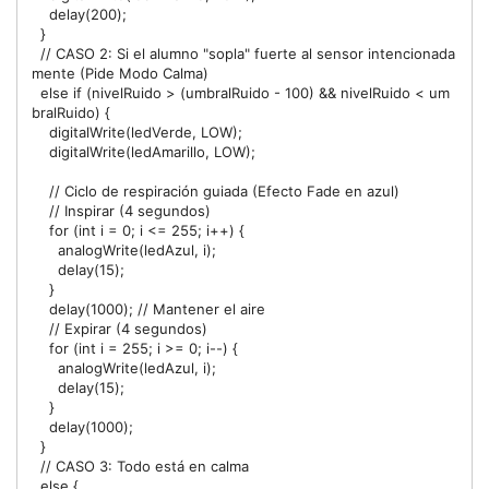
    delay(200);

  } 

  // CASO 2: Si el alumno "sopla" fuerte al sensor intencionada
mente (Pide Modo Calma)

  else if (nivelRuido > (umbralRuido - 100) && nivelRuido < um
bralRuido) {

    digitalWrite(ledVerde, LOW);

    digitalWrite(ledAmarillo, LOW);

    // Ciclo de respiración guiada (Efecto Fade en azul)

    // Inspirar (4 segundos)

    for (int i = 0; i <= 255; i++) {

      analogWrite(ledAzul, i);

      delay(15);

    }

    delay(1000); // Mantener el aire

    // Expirar (4 segundos)

    for (int i = 255; i >= 0; i--) {

      analogWrite(ledAzul, i);

      delay(15);

    }

    delay(1000);

  } 

  // CASO 3: Todo está en calma

  else {
