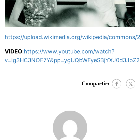
https://upload.wikimedia.org/wikipedia/commons/
VIDEO
:
https://www.youtube.com/watch?
v=Ig3HC3NOF7Y&pp=ygUQbWFyeSBjYXJ0d3JpZ
Compartir: