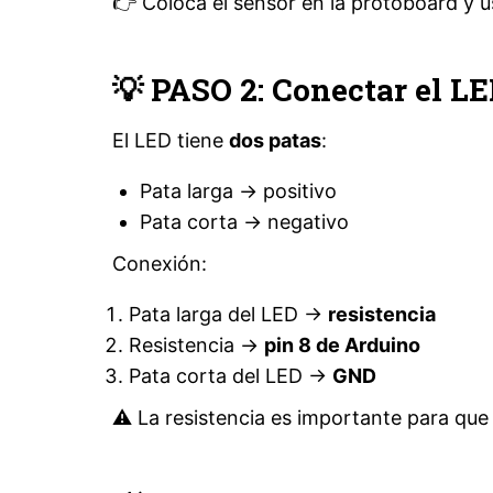
👉 Coloca el sensor en la protoboard y u
💡 PASO 2: Conectar el L
El LED tiene
dos patas
:
Pata larga → positivo
Pata corta → negativo
Conexión:
Pata larga del LED →
resistencia
Resistencia →
pin 8 de Arduino
Pata corta del LED →
GND
⚠️ La resistencia es importante para que