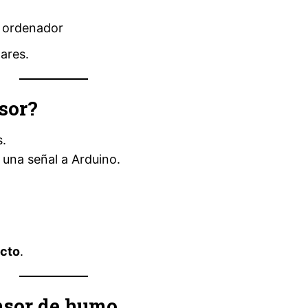
l ordenador
lares.
sor?
.
na señal a Arduino.
ecto
.
ensor de humo