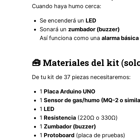
Cuando haya humo cerca:
Se encenderá un
LED
Sonará un
zumbador (buzzer)
Así funciona como una
alarma básica
🧰 Materiales del kit (so
De tu kit de 37 piezas necesitaremos:
1
Placa Arduino UNO
1
Sensor de gas/humo (MQ-2 o simila
1
LED
1
Resistencia
(220Ω o 330Ω)
1
Zumbador (buzzer)
1
Protoboard
(placa de pruebas)