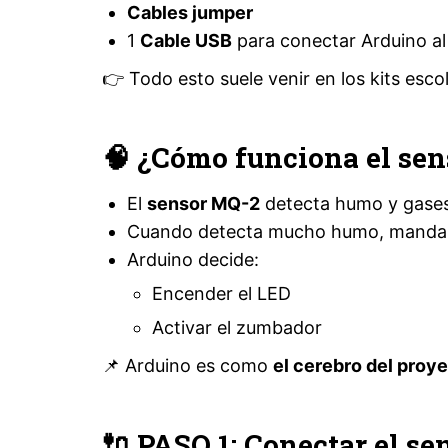
Cables jumper
1
Cable USB
para conectar Arduino a
👉 Todo esto suele venir en los kits esco
🧠 ¿Cómo funciona el sen
El
sensor MQ-2
detecta humo y gases
Cuando detecta mucho humo, manda u
Arduino decide:
Encender el LED
Activar el zumbador
📌 Arduino es como
el cerebro del proy
🔌 PASO 1: Conectar el s