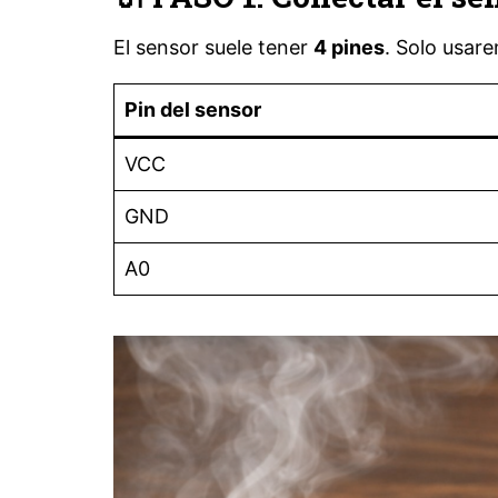
El sensor suele tener
4 pines
. Solo usar
Pin del sensor
VCC
GND
A0