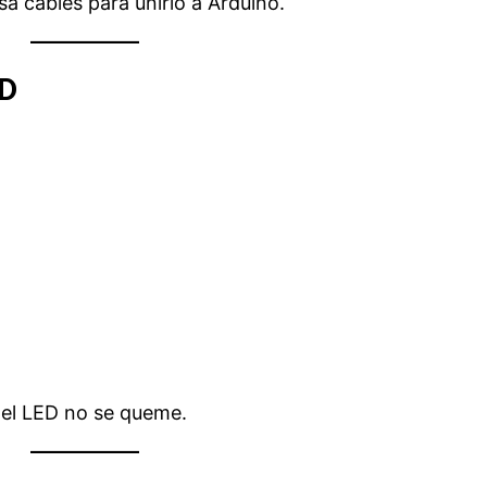
sa cables para unirlo a Arduino.
ED
 el LED no se queme.