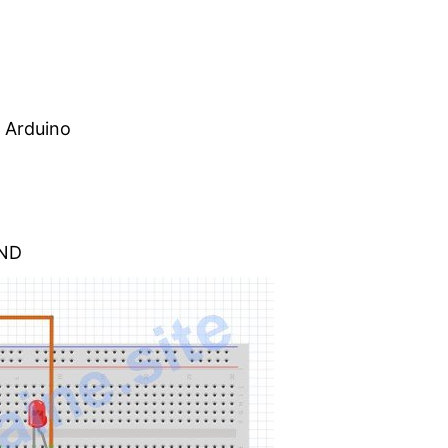
l Arduino
GND