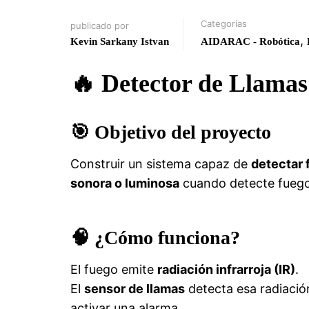
Categorías
publicado por
,
Kevin Sarkany Istvan
AIDARAC - Robótica
🔥 Detector de Llama
🎯 Objetivo del proyecto
Construir un sistema capaz de
detectar 
sonora o luminosa
cuando detecte fuego
🧠 ¿Cómo funciona?
El fuego emite
radiación infrarroja (IR)
.
El
sensor de llamas
detecta esa radiació
activar una alarma.