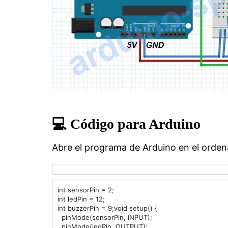
💻 Código para Arduino
Abre el programa de Arduino en el ordena
int sensorPin = 2;
int ledPin = 12;
int buzzerPin = 9;void setup() {
  pinMode(sensorPin, INPUT);
  pinMode(ledPin, OUTPUT);