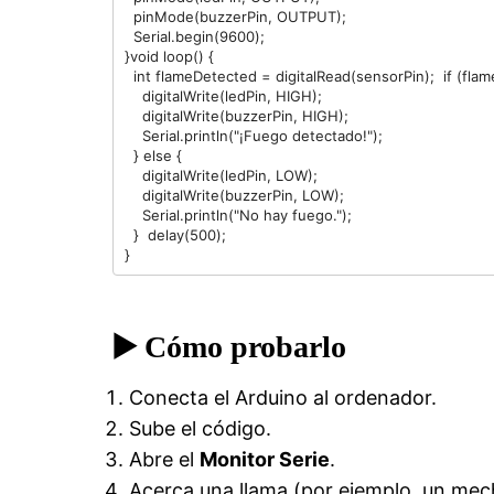
  pinMode(buzzerPin, OUTPUT);
  Serial.begin(9600);
}void loop() {
  int flameDetected = digitalRead(sensorPin);  if (f
    digitalWrite(ledPin, HIGH);
    digitalWrite(buzzerPin, HIGH);
    Serial.println("¡Fuego detectado!");
  } else {
    digitalWrite(ledPin, LOW);
    digitalWrite(buzzerPin, LOW);
    Serial.println("No hay fuego.");
  }  delay(500);
}
▶️ Cómo probarlo
Conecta el Arduino al ordenador.
Sube el código.
Abre el
Monitor Serie
.
Acerca una llama (por ejemplo, un mec