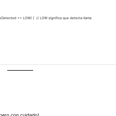
lameDetected == LOW) {  // LOW significa que detecta llama
hero con cuidado).