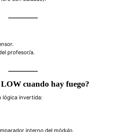
ensor.
del profesor/a.
ta LOW cuando hay fuego?
lógica invertida:
omparador interno del módulo.