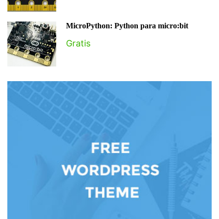
MicroPython: Python para micro:bit
Gratis