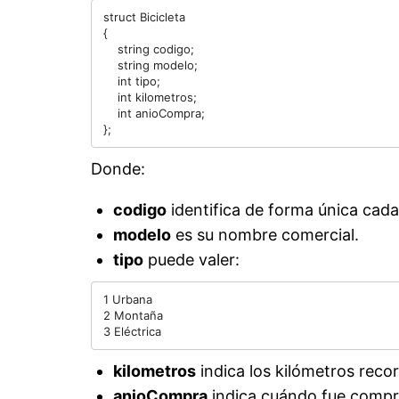
struct Bicicleta

{

    string codigo;

    string modelo;

    int tipo;

    int kilometros;

    int anioCompra;

Donde:
codigo
identifica de forma única cada 
modelo
es su nombre comercial.
tipo
puede valer:
1 Urbana

2 Montaña

kilometros
indica los kilómetros recor
anioCompra
indica cuándo fue compr