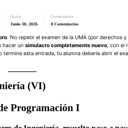
Fecha
Comentarios
Junio 30, 2026
0 Comentarios
oro
. No repetir el examen de la UMA (por derechos y
no hacer un
simulacro completamente nuevo
, con el
o termine esta entrada, tu alumna debería abrir el e
niería (VI)
de Programación I
mero de Ingeniería, resuelto paso a pas