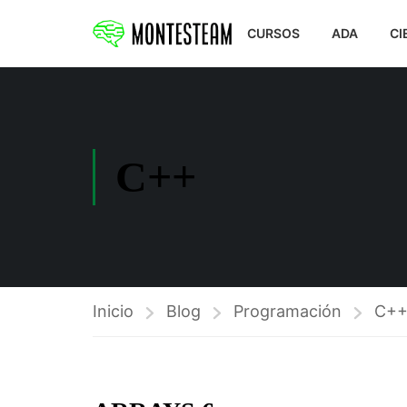
CURSOS
ADA
CI
C++
Inicio
Blog
Programación
C+