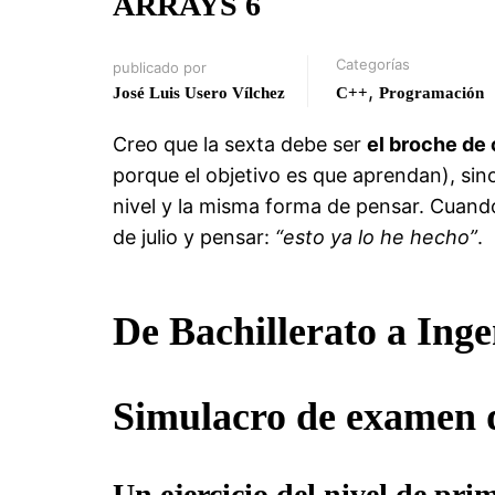
ARRAYS 6
Categorías
publicado por
,
José Luis Usero Vílchez
C++
Programación
Creo que la sexta debe ser
el broche de 
porque el objetivo es que aprendan), si
nivel y la misma forma de pensar. Cuand
de julio y pensar:
“esto ya lo he hecho”
.
De Bachillerato a Inge
Simulacro de examen 
Un ejercicio del nivel de pri