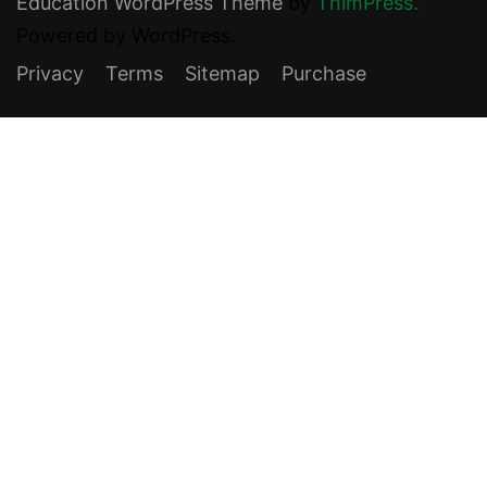
Education WordPress Theme
by
ThimPress.
Powered by WordPress.
Privacy
Terms
Sitemap
Purchase