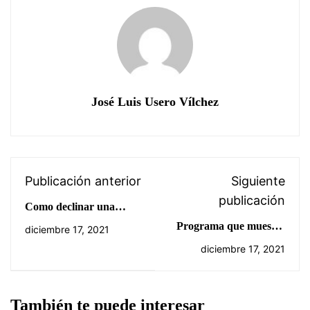
José Luis Usero Vílchez
Publicación anterior
Siguiente
publicación
Como declinar una
palabra de la segunda
Programa que muestra
diciembre 17, 2021
declinación de latín en
una lista de los números
diciembre 17, 2021
Pseint, Raffaella
que son menores que 10
Dulcimascolo.
en un Array
También te puede interesar