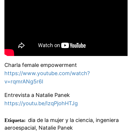
Charla female empowerment
https://www.youtube.com/watch?
v=rqmrANg5r6I
Entrevista a Natalie Panek
https://youtu.be/IzqPjohHTJg
dia de la mujer y la ciencia
,
ingeniera
Etiqueta:
aeroespacial
,
Natalie Panek