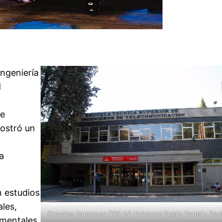
Ingeniería
d
de
mostró un
a
n estudios
les,
Creative Commons
CC0 1.0 Universal Public Domain Ded
amentales