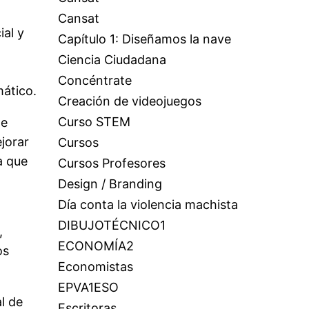
Cansat
ial y
Capítulo 1: Diseñamos la nave
Ciencia Ciudadana
Concéntrate
mático.
Creación de videojuegos
Curso STEM
de
ejorar
Cursos
a que
Cursos Profesores
Design / Branding
Día conta la violencia machista
DIBUJOTÉCNICO1
,
ECONOMÍA2
os
Economistas
EPVA1ESO
l de
Escritoras