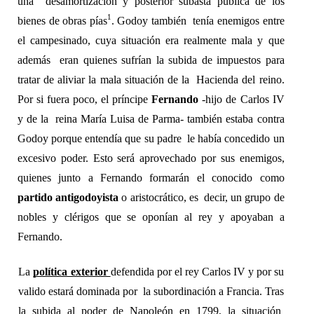
una  desamortización y posterior subasta pública de los 
1
bienes de obras pías
. Godoy también  tenía enemigos entre 
el campesinado, cuya situación era realmente mala y que 
además  eran quienes sufrían la subida de impuestos para 
tratar de aliviar la mala situación de la  Hacienda del reino. 
Por si fuera poco, el príncipe 
Fernando 
-hijo de Carlos IV 
y de la  reina María Luisa de Parma- también estaba contra 
Godoy porque entendía que su padre  le había concedido un 
excesivo poder. Esto será aprovechado por sus enemigos, 
quienes junto a Fernando formarán el conocido como 
partido antigodoyista 
o aristocrático, es  decir, un grupo de 
nobles y clérigos que se oponían al rey y apoyaban a 
Fernando. 
La 
política exterior 
defendida por el rey Carlos IV y por su 
valido estará dominada por  la subordinación a Francia. Tras 
la subida al poder de Napoleón en 1799, la situación  