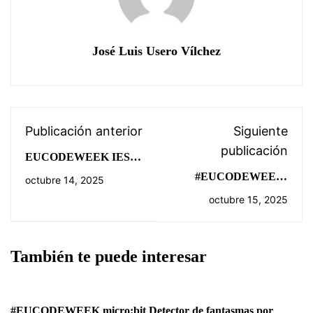
José Luis Usero Vílchez
Publicación anterior
Siguiente
publicación
EUCODEWEEK IES
MONTERROSO 25/26
#EUCODEWEEK:
octubre 14, 2025
DÍA 1: TECNOLOGÍA
Tipos de datos
octubre 15, 2025
CON TINKERCAD,
compuestos en Python
ELECTRÓNICA
ANALÓGICA
También te puede interesar
#EUCODEWEEK micro:bit Detector de fantasmas por