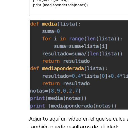
print (mediaponderada(notas))

Adjunto aquí un vídeo en el que se calcul
también puede resultaros de utilidad: