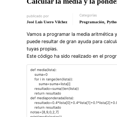
Calcular la media y la pond
Categorías
publicado por
,
José Luis Usero Vílchez
Programación
Pytho
Vamos a programar la media aritmética y
puede resultar de gran ayuda para calcul
tuyas propias.
Este código ha sido realizado en el pro
def media(lista):

    suma=0

    for i in range(len(lista)):

        suma=suma+lista[i]

    resultado=suma/(len(lista))

    return resultado

def mediaponderada(lista):

    resultado=0.4*lista[0]+0.4*lista[1]+0.1*lista[2]+0.05*lista[3]+0.05*lista[4]

    return resultado

notas=[8,9,0,2,7]

print(media(notas))
