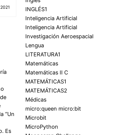
Inglés
 2021
INGLÉS1
Inteligencia Artificial
Inteligencia Artificial
Investigación Aeroespacial
Lengua
LITERATURA1
Matemáticas
ría
Matemáticas II C
MATEMÁTICAS1
mo
MATEMÁTICAS2
nde
Médicas
e
micro:queen micro:bit
la “Un
Microbit
MicroPython
o. Es