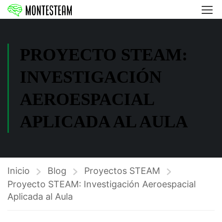
PROYECTO STEAM:
INVESTIGACIÓN
AEROESPACIAL
APLICADA AL AULA
Inicio
Blog
Proyectos STEAM
Proyecto STEAM: Investigación Aeroespacial
Aplicada al Aula