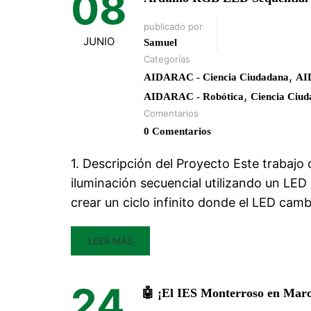
08
publicado por
JUNIO
Samuel
Categorías
,
AIDARAC - Ciencia Ciudadana
AI
,
AIDARAC - Robótica
Ciencia Ciu
Comentarios
0 Comentarios
1. Descripción del Proyecto Este trabajo
iluminación secuencial utilizando un LED
crear un ciclo infinito donde el LED cam
LEER MÁS
24
🤖 ¡El IES Monterroso en Mar