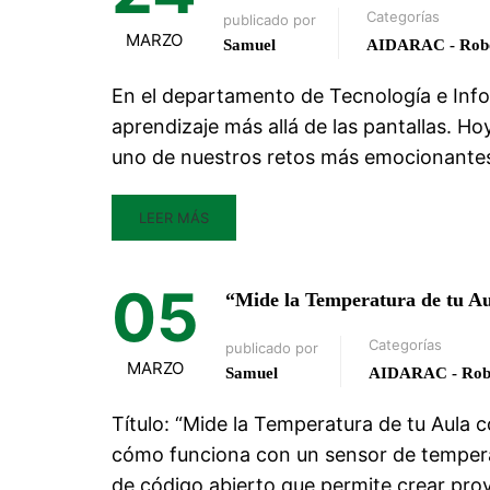
Categorías
publicado por
MARZO
Samuel
AIDARAC - Robó
En el departamento de Tecnología e Info
aprendizaje más allá de las pantallas. 
uno de nuestros retos más emocionantes: 
LEER MÁS
05
“Mide la Temperatura de tu A
Categorías
publicado por
MARZO
Samuel
AIDARAC - Rob
Título: “Mide la Temperatura de tu Aula
cómo funciona con un sensor de tempera
de código abierto que permite crear pro