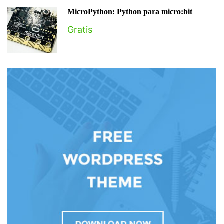
MicroPython: Python para micro:bit
Gratis