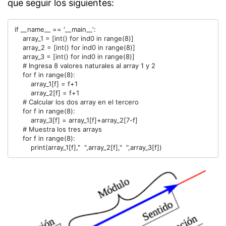
que seguir los siguientes:
if __name__ == '__main__':

    array_1 = [int() for ind0 in range(8)]

    array_2 = [int() for ind0 in range(8)]

    array_3 = [int() for ind0 in range(8)]

    # Ingresa 8 valores naturales al array 1 y 2

    for f in range(8):

        array_1[f] = f+1

        array_2[f] = f+1

    # Calcular los dos array en el tercero

    for f in range(8):

        array_3[f] = array_1[f]+array_2[7-f]

    # Muestra los tres arrays

    for f in range(8):

        print(array_1[f],"  ",array_2[f],"  ",array_3[f])