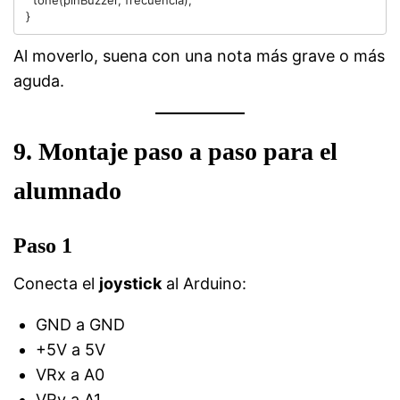
  tone(pinBuzzer, frecuencia);

Al moverlo, suena con una nota más grave o más
aguda.
9. Montaje paso a paso para el
alumnado
Paso 1
Conecta el
joystick
al Arduino:
GND a GND
+5V a 5V
VRx a A0
VRy a A1