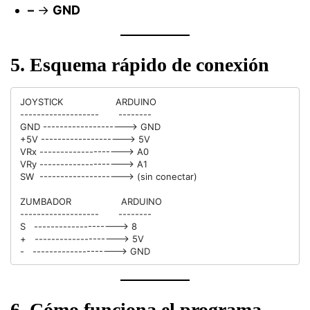
–
→
GND
5. Esquema rápido de conexión
JOYSTICK                   ARDUINO

-------------------       --------

GND --------------------> GND

+5V --------------------> 5V

VRx --------------------> A0

VRy --------------------> A1

SW  --------------------> (sin conectar)

ZUMBADOR                  ARDUINO

-------------------       --------

S   --------------------> 8

+   --------------------> 5V

6. Cómo funciona el programa