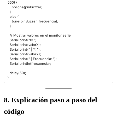
550) {

    noTone(pinBuzzer);

  } 

  else {

    tone(pinBuzzer, frecuencia);

  }

  // Mostrar valores en el monitor serie

  Serial.print("X: ");

  Serial.print(valorX);

  Serial.print(" | Y: ");

  Serial.print(valorY);

  Serial.print(" | Frecuencia: ");

  Serial.println(frecuencia);

  delay(50);

8. Explicación paso a paso del
código