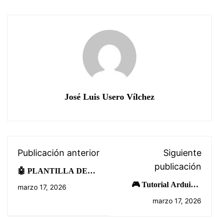
José Luis Usero Vílchez
Publicación anterior
Siguiente
publicación
🤖 PLANTILLA DE
PROYECTO DE
🎮 Tutorial Arduino:
marzo 17, 2026
ROBÓTICA: LA
Joystick que controla un
marzo 17, 2026
PHOTOCELL
Zumbador