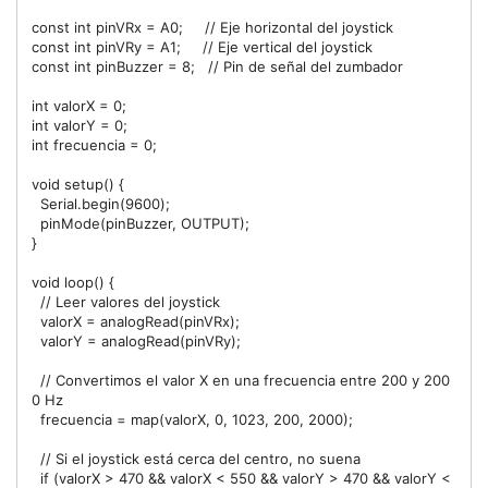
const int pinVRx = A0;     // Eje horizontal del joystick

const int pinVRy = A1;     // Eje vertical del joystick

const int pinBuzzer = 8;   // Pin de señal del zumbador

int valorX = 0;

int valorY = 0;

int frecuencia = 0;

void setup() {

  Serial.begin(9600);

  pinMode(pinBuzzer, OUTPUT);

}

void loop() {

  // Leer valores del joystick

  valorX = analogRead(pinVRx);

  valorY = analogRead(pinVRy);

  // Convertimos el valor X en una frecuencia entre 200 y 200
0 Hz

  frecuencia = map(valorX, 0, 1023, 200, 2000);

  // Si el joystick está cerca del centro, no suena

  if (valorX > 470 && valorX < 550 && valorY > 470 && valorY < 