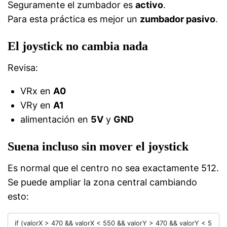
Seguramente el zumbador es
activo
.
Para esta práctica es mejor un
zumbador pasivo
.
El joystick no cambia nada
Revisa:
VRx en
A0
VRy en
A1
alimentación en
5V
y
GND
Suena incluso sin mover el joystick
Es normal que el centro no sea exactamente 512.
Se puede ampliar la zona central cambiando
esto:
if (valorX > 470 && valorX < 550 && valorY > 470 && valorY < 5