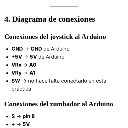
4. Diagrama de conexiones
Conexiones del joystick al Arduino
GND
→
GND
de Arduino
+5V
→
5V
de Arduino
VRx
→
A0
VRy
→
A1
SW
→ no hace falta conectarlo en esta
práctica
Conexiones del zumbador al Arduino
S
→
pin 8
+
→
5V