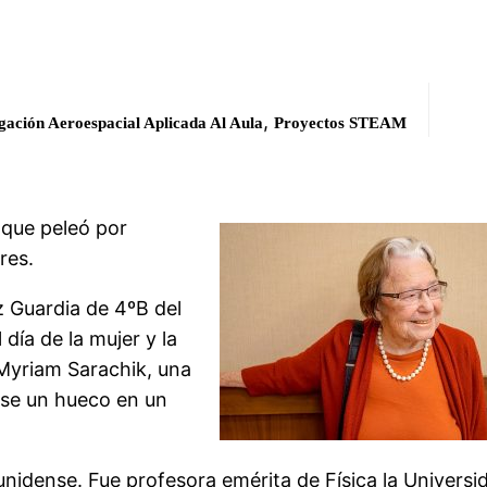
,
ación Aeroespacial Aplicada Al Aula
Proyectos STEAM
 que peleó por
res.
 Guardia de 4ºB del
 día de la mujer y la
 Myriam Sarachik, una
rse un hueco en un
unidense.​ Fue profesora emérita de Física la Universi