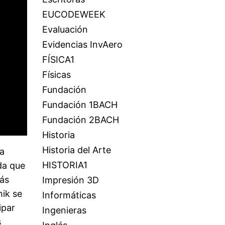
EUCODEWEEK
Evaluación
Evidencias InvAero
FÍSICA1
Físicas
Fundación
Fundación 1BACH
Fundación 2BACH
Historia
Historia del Arte
ra
HISTORIA1
da que
más
Impresión 3D
ik se
Informáticas
ipar
Ingenieras
s