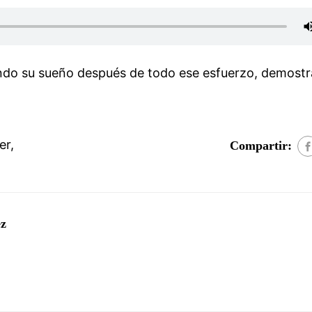
grando su sueño después de todo ese esfuerzo, demost
.
er
,
Compartir:
ez