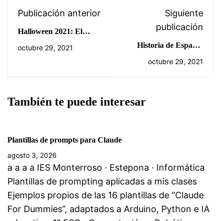
Publicación anterior
Siguiente
publicación
Halloween 2021: El
Cazavampiros, un
Historia de España-
octubre 29, 2021
cuento de Halloween
Unidad 01: La
octubre 29, 2021
prehistoria en la
península, la conquista
de Roma y el reino
También te puede interesar
Visigodo.
Plantillas de prompts para Claude
agosto 3, 2026
a a a a IES Monterroso · Estepona · Informática
Plantillas de prompting aplicadas a mis clases
Ejemplos propios de las 16 plantillas de “Claude
For Dummies”, adaptados a Arduino, Python e IA