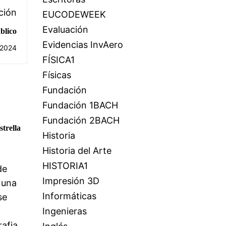
ción
EUCODEWEEK
Evaluación
blico
Evidencias InvAero
 2024
FÍSICA1
Físicas
Fundación
Fundación 1BACH
Fundación 2BACH
trella
Historia
Historia del Arte
HISTORIA1
de
Impresión 3D
 una
Informáticas
se
Ingenieras
afia