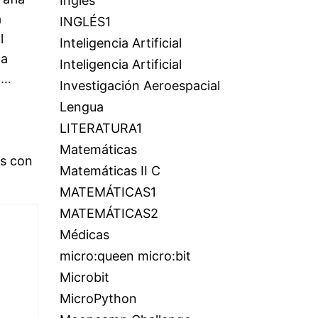
Inglés
a
INGLÉS1
l
Inteligencia Artificial
ta
Inteligencia Artificial
 …
Investigación Aeroespacial
Lengua
LITERATURA1
Matemáticas
os con
Matemáticas II C
MATEMÁTICAS1
MATEMÁTICAS2
Médicas
micro:queen micro:bit
Microbit
MicroPython