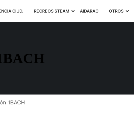
ENCIA CIUD.
RECREOS STEAM
AIDARAC
OTROS
1BACH
ión 1BACH