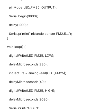
  pinMode(LED_PM25, OUTPUT);

  Serial.begin(9600);

  delay(1000);

  Serial.println("Iniciando sensor PM2.5...");

}

void loop() {

  digitalWrite(LED_PM25, LOW);

  delayMicroseconds(280);

  int lectura = analogRead(OUT_PM25);

  delayMicroseconds(40);

  digitalWrite(LED_PM25, HIGH);

  delayMicroseconds(9680);

  Serial.print("A0 = ");
