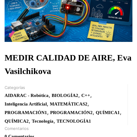
MEDIR CALIDAD DE AIRE, Eva
Vasilchikova
Categorías
,
,
,
AIDARAC - Robótica
BIOLOGÍA2
C++
,
,
Inteligencia Artificial
MATEMÁTICAS2
,
,
,
PROGRAMACIÓN1
PROGRAMACIÓN2
QUÍMICA1
,
,
QUÍMICA2
Tecnología
TECNOLOGÍA1
Comentarios
0 Comentarios