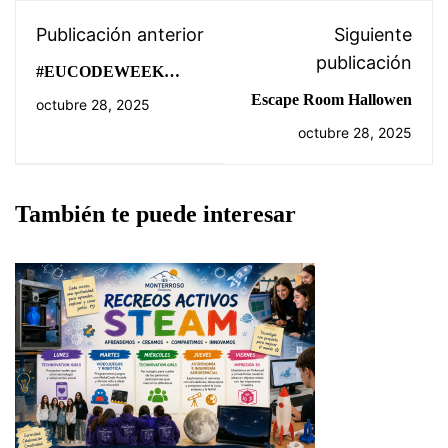
Publicación anterior
Siguiente
publicación
#EUCODEWEEK
micro:bit Detector de
Escape Room Hallowen
octubre 28, 2025
fantasmas por campo
octubre 28, 2025
magnético (spoiler: no
existen) y por
movimiento
También te puede interesar