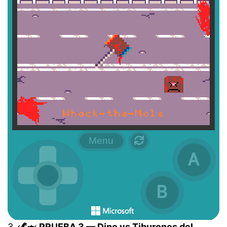
3. 🦖🦈
PRUEBA 3 — Dino vs Tiburones del