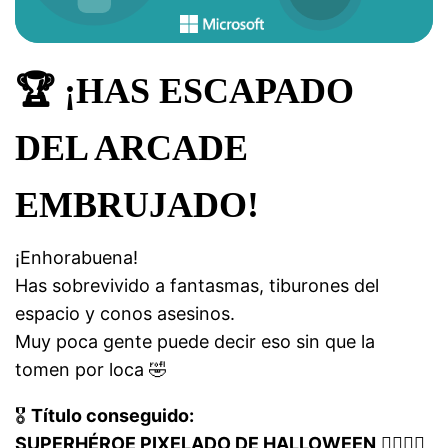
🏆
¡HAS ESCAPADO
DEL ARCADE
EMBRUJADO!
¡Enhorabuena!
Has sobrevivido a fantasmas, tiburones del
espacio y conos asesinos.
Muy poca gente puede decir eso sin que la
tomen por loca 🤣
🎖️
Título conseguido:
SUPERHÉROE PIXELADO DE HALLOWEEN
🦸‍♂️🦸‍♀️