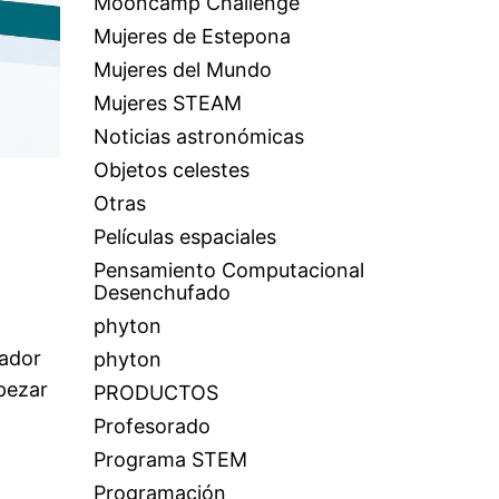
Mooncamp Challenge
Mujeres de Estepona
Mujeres del Mundo
Mujeres STEAM
Noticias astronómicas
Objetos celestes
Otras
Películas espaciales
Pensamiento Computacional
Desenchufado
phyton
rador
phyton
pezar
PRODUCTOS
Profesorado
Programa STEM
Programación