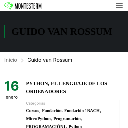
GUIDO VAN ROSSUM
Inicio
Guido van Rossum
16
PYTHON, EL LENGUAJE DE LOS
ORDENADORES
enero
Categorías
,
,
,
Cursos
Fundación
Fundación 1BACH
,
,
MicroPython
Programación
,
PROGRAMACIÓN1
Python