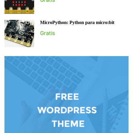
MicroPython: Python para micro:bit
Gratis