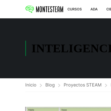
CURSOS
ADA
CI
INTELIGENCI
Inicio
Blog
Proyectos STEAM