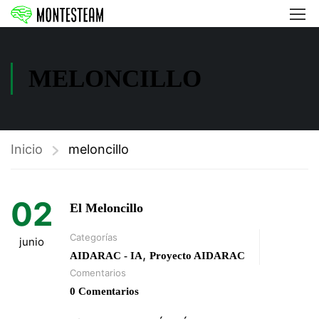
MELONCILLO
Inicio
meloncillo
02
El Meloncillo
Categorías
junio
,
AIDARAC - IA
Proyecto AIDARAC
Comentarios
0 Comentarios