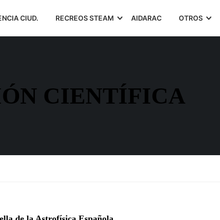
ENCIA CIUD.
RECREOS STEAM
AIDARAC
OTROS
ÓN CIENTÍFICA
la de la Astrofísica Española