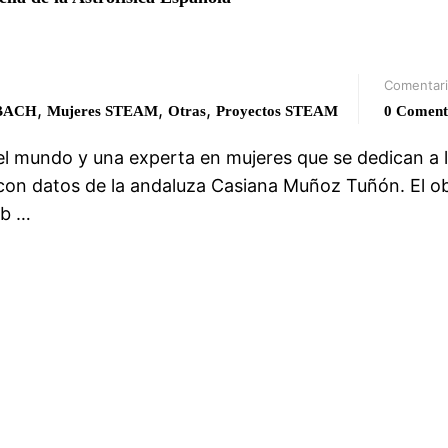
Comentar
,
,
,
1BACH
Mujeres STEAM
Otras
Proyectos STEAM
0 Coment
el mundo y una experta en mujeres que se dedican a 
 con datos de la andaluza Casiana Muñoz Tuñón. El ob
eb …