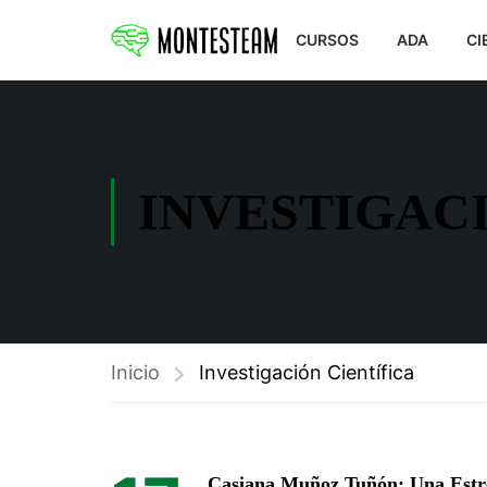
CURSOS
ADA
CI
INVESTIGACI
Inicio
Investigación Científica
Casiana Muñoz Tuñón: Una Estrel