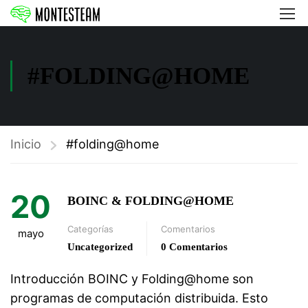
#FOLDING@HOME
Inicio
#folding@home
20
BOINC & FOLDING@HOME
Categorías
Comentarios
mayo
Uncategorized
0 Comentarios
Introducción BOINC y Folding@home son
programas de computación distribuida. Esto